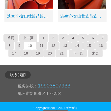
逃生管-文山壮族苗族自治州麻栗坡县黄色生命管道
逃生管-文山壮族苗族自治州麻栗坡县隧道逃生管厂家
首页
上一页
1
2
3
4
5
6
7
8
9
10
11
12
13
14
15
16
17
18
19
20
21
下一页
末页
联系我们
19903807933
服务热线：
郑州市新郑港区工业园区
Copyright © 2012-2021 版权所有