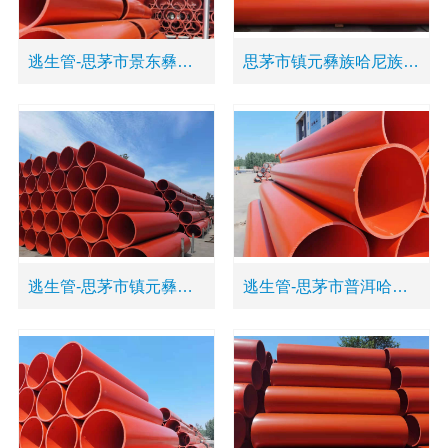
逃生管-思茅市景东彝族自治县超高分子逃命管道
思茅市镇元彝族哈尼族祜族自治县塑料救援管道
逃生管-思茅市镇元彝族哈尼族祜族自治县塑料应急管道
逃生管-思茅市普洱哈尼族彝族自治县塑料安全管道