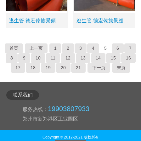
逃生管-德宏傣族景颇族自治州梁河县高强度逃生管道
逃生管-德宏傣族景颇族自治州瑞丽市救援管道
首页
上一页
1
2
3
4
5
6
7
8
9
10
11
12
13
14
15
16
17
18
19
20
21
下一页
末页
联系我们
19903807933
服务热线：
郑州市新郑港区工业园区
Copyright © 2012-2021 版权所有